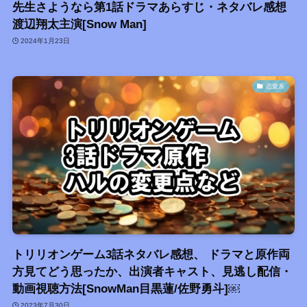
先生さようなら第1話ドラマあらすじ・ネタバレ感想
渡辺翔太主演[Snow Man]
2024年1月23日
恋愛系
トリリオンゲーム3話ネタバレ感想、 ドラマと原作両
方見てどう思ったか、出演者キャスト、見逃し配信・
動画視聴方法[SnowMan目黒蓮/佐野勇斗]￼
2023年7月30日